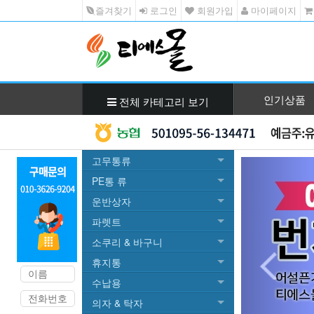
즐겨찾기
로그인
회원가입
마이페이지
인기상품
전체 카테고리 보기
고무통류
Previ
PE통 류
운반상자
파렛트
소쿠리 & 바구니
휴지통
수납용
의자 & 탁자