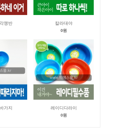
각쟁반
칼라대야
원
0원
바가지
레이디다라이
원
0원