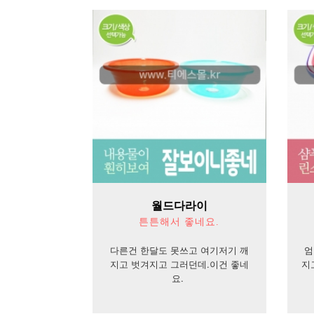
월드다라이
튼튼해서 좋네요.
다른건 한달도 못쓰고 여기저기 깨
엄
지고 벗겨지고 그러던데.이건 좋네
지
요.