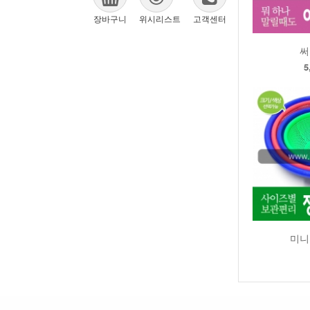
110
장바구니
위시리스트
고객센터
고무물통
써
aibots.wikiwikiShort_Article_Revea
5
미니