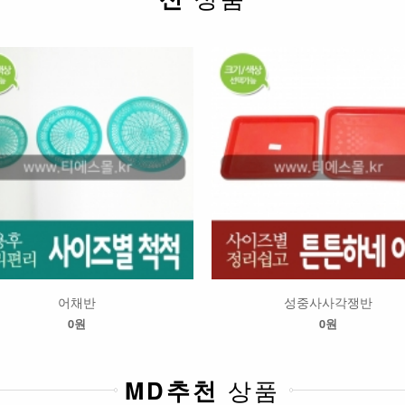
어채반
성중사사각쟁반
0원
0원
MD추천
상품