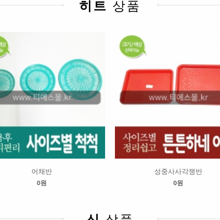
히트
상품
어채반
성중사사각쟁반
0원
0원
신
상품