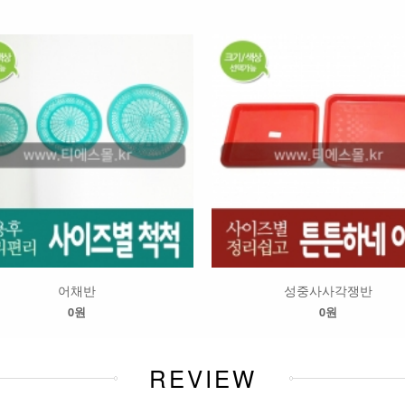
어채반
성중사사각쟁반
0원
0원
REVIEW