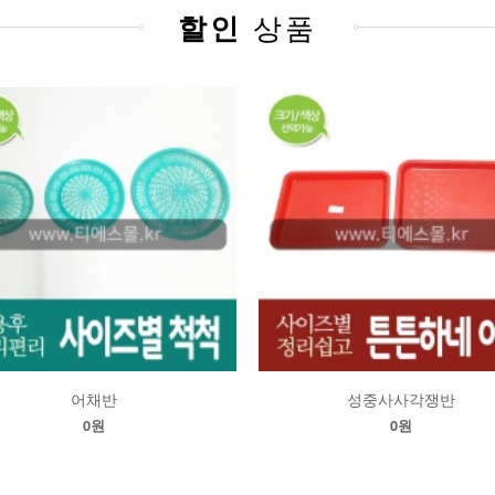
할인
상품
어채반
성중사사각쟁반
0원
0원