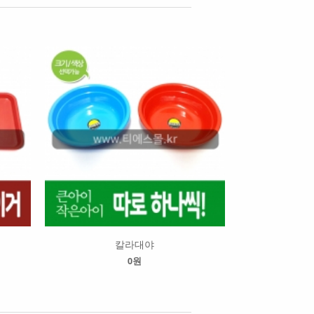
칼라대야
0원