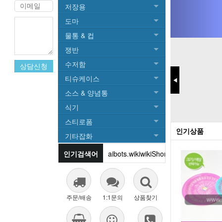
저장용
도마
물통 & 컵
쟁반
수저함
티슈케이스
◀
소스 & 양념통
식기
스티로폼
인기상품
기타잡화
aktmzm
2026
2027
주문/배송
1:1문의
상품찾기
운반상자