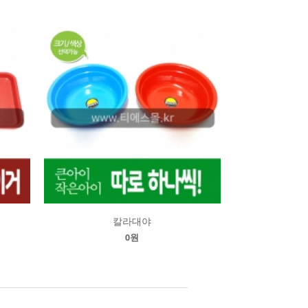
칼라대야
0원