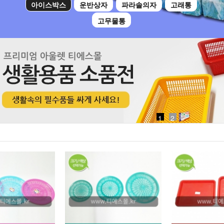
아이스박스
운반상자
파라솔의자
고래통
고무물통
1
2